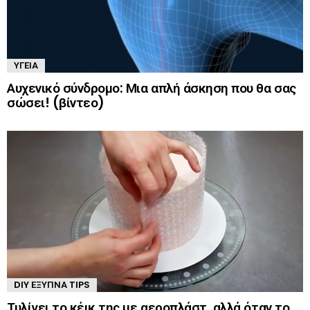
ΥΓΕΊΑ
Αυχενικό σύνδρομο: Μια απλή άσκηση που θα σας
σώσει! (βίντεο)
DIY ΈΞΥΠΝΑ TIPS
Τυλίγει το κέικ της με αεροπλάστ, αλλά όταν το