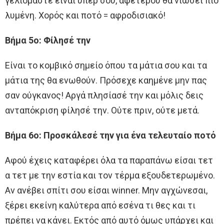
γελιόμαστε είναι υπέρ σου, αφετέρου θα νιώσει πιο
λυμένη. Χορός και ποτό = αφροδισιακό!
Βήμα 5ο: Φίλησέ την
Είναι το κομβικό σημείο όπου τα μάτια σου και τα
μάτια της θα ενωθούν. Πρόσεχε καημένε μην πας
σαν ούγκανος! Αργά πλησίασέ την και μόλις δεις
ανταπόκριση φίλησέ την. Ούτε πριν, ούτε μετά.
Βήμα 6ο: Προσκάλεσέ την για ένα τελευταίο ποτό
Αφού έχεις καταφέρει όλα τα παραπάνω είσαι τετ
α τετ με την εστία και τον τέρμα εξουδετερωμένο.
Αν ανέβει σπίτι σου είσαι winner. Μην αγχώνεσαι,
ξέρει εκείνη καλύτερα από εσένα τι θες και τι
πρέπει να κάνει. Εκτός από αυτό όμως υπάρχει και