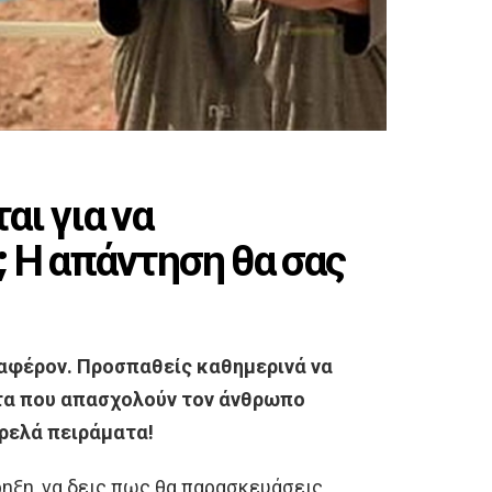
αι για να
 Η απάντηση θα σας
διαφέρον. Προσπαθείς καθημερινά να
τα που απασχολούν τον άνθρωπο
τρελά πειράματα!
ρηξη, να δεις πως θα παρασκευάσεις