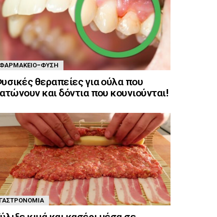
ΦΑΡΜΑΚΕΊΟ-ΦΎΣΗ
υσικές θεραπείες για ούλα που
ατώνουν και δόντια που κουνιούνται!
ΓΑΣΤΡΟΝΟΜΊΑ
ύλιξε κιμά και κασέρι μέσα σε