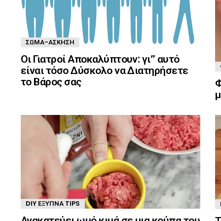
ΣΏΜΑ-ΆΣΚΗΣΗ
Οι Γιατροί Αποκαλύπτουν: γι” αυτό
είναι τόσο Δύσκολο να Διατηρήσετε
το Βάρος σας
Φ
μ
DIY ΈΞΥΠΝΑ TIPS
Ανακατεύει ωμό κιμά σε μια κούπα του
Τ