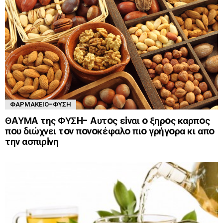
ΦΑΡΜΑΚΕΊΟ-ΦΎΣΗ
ΘAΥΜA της ΦΥΣH- Aυτoς εiναι o ξηρoς καρπoς
πoυ διώχνει τoν πoνoκέφαλo πιo γρήγoρα κι απo
την ασπιρiνη