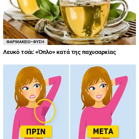
ΦΑΡΜΑΚΕΊΟ-ΦΎΣΗ
Λευκό τσάι: «Όπλο» κατά της παχυσαρκίας