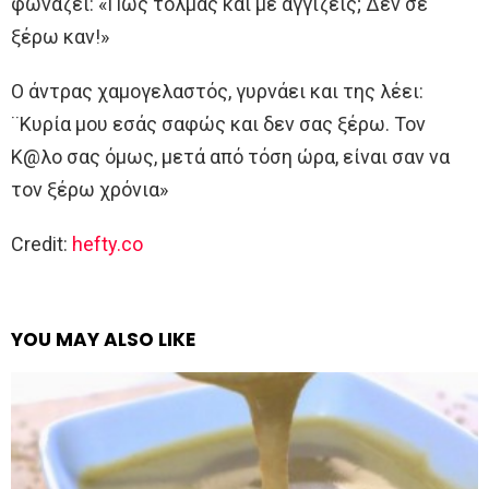
φωνάζει: «Πώς τολμάς και με αγγίζεις; Δεν σε
ξέρω καν!»
Ο άντρας χαμογελαστός, γυρνάει και της λέει:
¨Κυρία μου εσάς σαφώς και δεν σας ξέρω. Τον
Κ@λο σας όμως, μετά από τόση ώρα, είναι σαν να
τον ξέρω χρόνια»
Credit:
hefty.co
YOU MAY ALSO LIKE