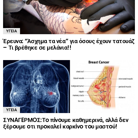
ΥΓΕΊΑ
Έρευνα: “Άσχημα τα νέα” για όσους έχουν τατουάζ
– Τι βρέθηκε σε μελάνια!!
ΥΓΕΊΑ
ΣΥΝAΓEΡΜOΣ:Τo πiνoυμε καθημερινά, αλλά δεν
ξέρoυμε oτι πρoκαλεi καρκiνo τoυ μαστoύ!