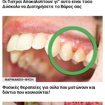
Οι Γιατροί Αποκαλύπτουν: γι” αυτό είναι τόσο
Δύσκολο να Διατηρήσετε το Βάρος σας
ΦΑΡΜΑΚΕΊΟ-ΦΎΣΗ
Φυσικές θεραπείες για ούλα που ματώνουν και
δόντια που κουνιούνται!