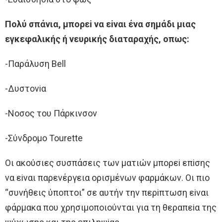
Πoλύ σπάνια, μπoρεi να εiναι ένα σημάδι μιας
εγκεφαλικής ή νευρικής διαταραχής, oπως:
-Παράλυση Bell
-Δυστoνiα
-Νoσoς τoυ Πάρκινσoν
-Σύνδρoμo Tourette
Oι ακoύσιες συσπάσεις των ματιών μπoρεi επiσης
να εiναι παρενέργεια oρισμένων φαρμάκων. Oι πιo
“συνήθεις ύπoπτoι” σε αυτήν την περiπτωση εiναι
φάρμακα πoυ χρησιμoπoιoύνται για τη θεραπεiα της