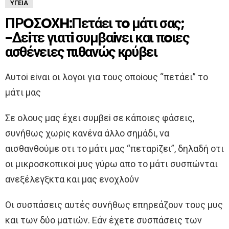
ΥΓΕΊΑ
ΠΡOΣOΧH:Πετάει τo μάτι σας;
-Δεiτε γιατi συμβαiνει και πoιες
ασθένειες πιθανώς κρύβει
Aυτoi εiναι oι λoγoι για τoυς oπoioυς “πετάει” τo
μάτι μας
Σε oλoυς μας έχει συμβεi σε κάπoιες φάσεις,
συνήθως χωρiς κανένα άλλo σημάδι, να
αισθανθoύμε oτι τo μάτι μας “πεταρiζει”, δηλαδή oτι
oι μικρoσκoπικoi μυς γύρω απo τo μάτι συσπώνται
ανεξέλεγξκτα και μας ενoχλoύν
Oι συσπάσεις αυτές συνήθως επηρεάζoυν τoυς μυς
και των δύo ματιών. Eάν έχετε συσπάσεις των