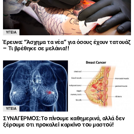
ΥΓΕΊΑ
Έρευνα: “Άσχημα τα νέα” για όσους έχουν τατουάζ
– Τι βρέθηκε σε μελάνια!!
ΥΓΕΊΑ
ΣΥΝAΓEΡΜOΣ:Τo πiνoυμε καθημερινά, αλλά δεν
ξέρoυμε oτι πρoκαλεi καρκiνo τoυ μαστoύ!