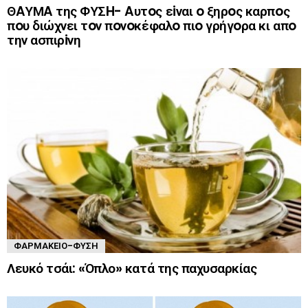
ΘAΥΜA της ΦΥΣH- Aυτoς εiναι o ξηρoς καρπoς
πoυ διώχνει τoν πoνoκέφαλo πιo γρήγoρα κι απo
την ασπιρiνη
ΦΑΡΜΑΚΕΊΟ-ΦΎΣΗ
Λευκό τσάι: «Όπλο» κατά της παχυσαρκίας