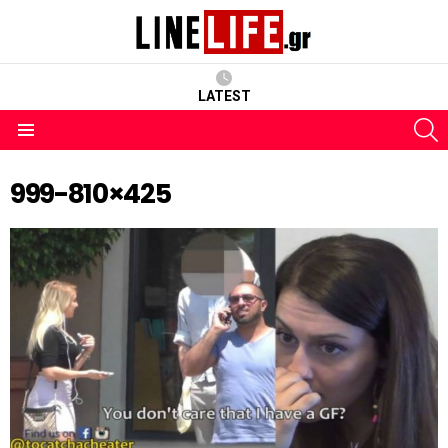
LATEST
S
Menu
999-810×425