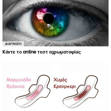
ΔΙΆΓΝΩΣΗ
Kάντε το online τεστ αχρωματοψίας