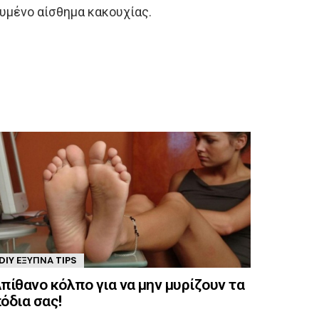
ευμένο αίσθημα κακουχίας.
DIY ΈΞΥΠΝΑ TIPS
πίθανο κόλπο για να μην μυρίζουν τα
όδια σας!