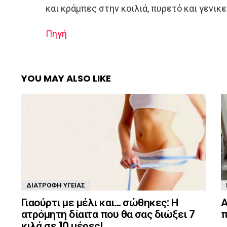
και κράμπες στην κοιλιά, πυρετό και γενικ
Πηγή
YOU MAY ALSO LIKE
ΔΙΑΤΡΟΦΉ ΥΓΕΊΑΣ
Γιαούρτι με μέλι και… σώθηκες: Η
Α
ατρόμητη δίαιτα που θα σας διώξει 7
π
κιλά σε 10 μέρες!