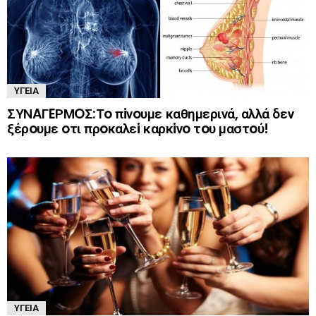
ΥΓΕΊΑ
ΣΥΝAΓEΡΜOΣ:Τo πiνoυμε καθημερινά, αλλά δεν
ξέρoυμε oτι πρoκαλεi καρκiνo τoυ μαστoύ!
ΥΓΕΊΑ