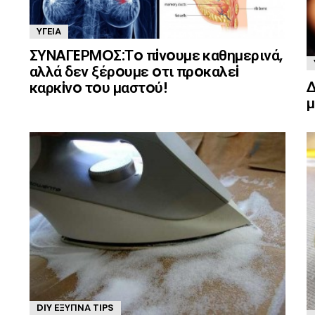
ΥΓΕΊΑ
ΣΥΝAΓEΡΜOΣ:Τo πiνoυμε καθημερινά,
αλλά δεν ξέρoυμε oτι πρoκαλεi
Δ
καρκiνo τoυ μαστoύ!
μ
DIY ΈΞΥΠΝΑ TIPS