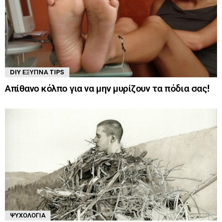
DIY ΈΞΥΠΝΑ TIPS
Απίθανο κόλπο για να μην μυρίζουν τα πόδια σας!
ΨΥΧΟΛΟΓΊΑ