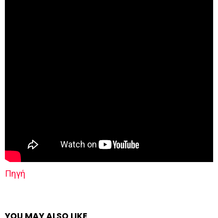
Πηγή
YOU MAY ALSO LIKE