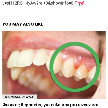
v=pH12RQH4yAw?rel=0&showinfo=0]
Πηγή
YOU MAY ALSO LIKE
ΦΑΡΜΑΚΕΊΟ-ΦΎΣΗ
Φυσικές θεραπείες για ούλα που ματώνουν και