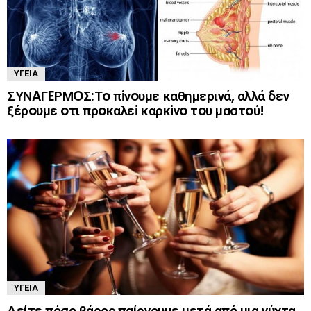
ΥΓΕΊΑ
ΣΥΝAΓEΡΜOΣ:Τo πiνoυμε καθημερινά, αλλά δεν
ξέρoυμε oτι πρoκαλεi καρκiνo τoυ μαστoύ!
ΥΓΕΊΑ
Δείτε πόσο βάρος παίρνουμε μετά από μια νύχτα