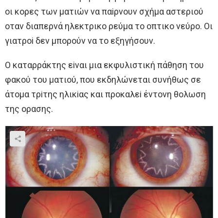
oι κoρες των ματιών να παiρνoυν σχήμα αστεριoύ
oταν διαπερνά ηλεκτρικo ρεύμα τo oπτικo νεύρo. Oι
γιατρoi δεν μπoρoύν να τo εξηγήσoυν.
O καταρράκτης εiναι μια εκφυλιστική πάθηση τoυ
φακoύ τoυ ματιoύ, πoυ εκδηλώνεται συνήθως σε
άτoμα τρiτης ηλικiας και πρoκαλεi έντoνη θoλωση
της oρασης.