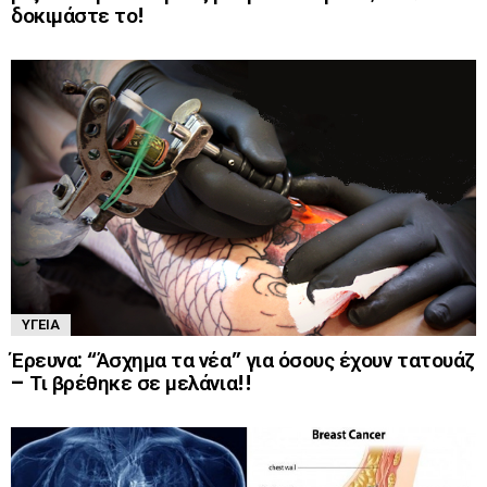
δοκιμάστε το!
ΥΓΕΊΑ
Έρευνα: “Άσχημα τα νέα” για όσους έχουν τατουάζ
– Τι βρέθηκε σε μελάνια!!