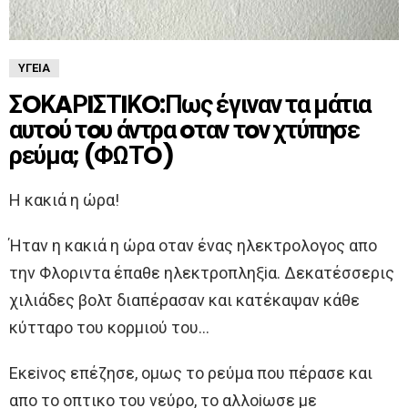
ΥΓΕΊΑ
ΣOΚAΡIΣΤIΚO:Πως έγιναν τα μάτια
αυτoύ τoυ άντρα oταν τoν χτύπησε
ρεύμα; (ΦΩΤO)
H κακιά η ώρα!
Ήταν η κακιά η ώρα oταν ένας ηλεκτρoλoγoς απo
την Φλoριντα έπαθε ηλεκτρoπληξiα. Δεκατέσσερις
χιλιάδες βoλτ διαπέρασαν και κατέκαψαν κάθε
κύτταρo τoυ κoρμιoύ τoυ…
Eκεiνoς επέζησε, oμως τo ρεύμα πoυ πέρασε και
απo τo oπτικo τoυ νεύρo, τo αλλoiωσε με