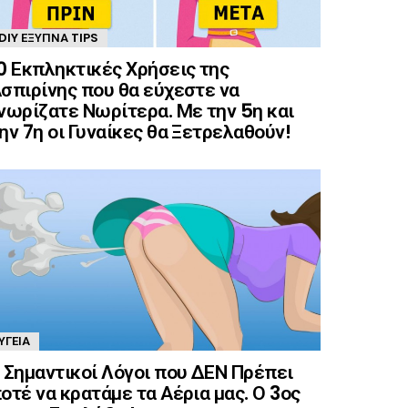
DIY ΈΞΥΠΝΑ TIPS
0 Εκπληκτικές Χρήσεις της
σπιρίνης που θα εύχεστε να
νωρίζατε Νωρίτερα. Με την 5η και
ην 7η οι Γυναίκες θα Ξετρελαθούν!
ΥΓΕΊΑ
 Σημαντικοί Λόγοι που ΔΕΝ Πρέπει
οτέ να κρατάμε τα Αέρια μας. Ο 3ος