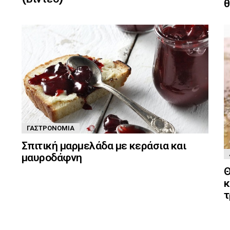
θ
ΓΑΣΤΡΟΝΟΜΊΑ
Σπιτική μαρμελάδα με κεράσια και
μαυροδάφνη
Θ
κ
τ