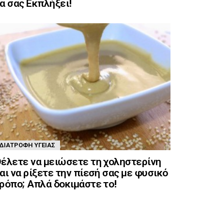
α σας Εκπλήξει!
ΔΙΑΤΡΟΦΉ ΥΓΕΊΑΣ
έλετε να μειώσετε τη χοληστερίνη
αι να ρίξετε την πίεσή σας με φυσικό
ρόπο; Απλά δοκιμάστε το!