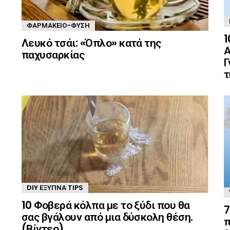
ΦΑΡΜΑΚΕΊΟ-ΦΎΣΗ
1
Λευκό τσάι: «Όπλο» κατά της
Α
παχυσαρκίας
Γ
τ
DIY ΈΞΥΠΝΑ TIPS
10 Φοβερά κόλπα με το ξύδι που θα
7
σας βγάλουν από μια δύσκολη θέση.
π
(Βίντεο)