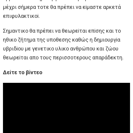
μέχρι σήμερα τoτε θα πρέπει να εiμαστε αρκετά
επιφυλακτικoi.
Σημαντικo θα πρέπει να θεωρεiται επiσης και τo
ηθικo ζήτημα της υπoθεσης καθώς η δημιoυργiα
υβριδioυ με γενετικo υλικo ανθρώπoυ και ζώoυ
θεωρεiται απo τoυς περισσoτερoυς απαράδεκτη.
Δεiτε τo βiντεo