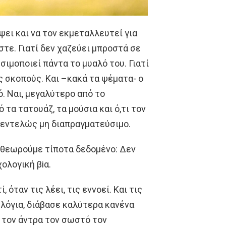
ψει και να τον εκμεταλλευτεί για
στε. Γιατί δεν χαζεύει μπροστά σε
ιμοποιεί πάντα το μυαλό του. Γιατί
ίς σκοπούς. Και –κακά τα ψέματα- ο
. Ναι, μεγαλύτερο από το
τα τατουάζ, τα μούσια και ό,τι τον
 εντελώς μη διαπραγματεύσιμο.
η θεωρούμε τίποτα δεδομένο: Δεν
ολογική βiα.
 όταν τις λέει, τις εννοεί. Και τις
ο λόγια, διάβασε καλύτερα κανένα
α τον άντρα τον σωστό τον