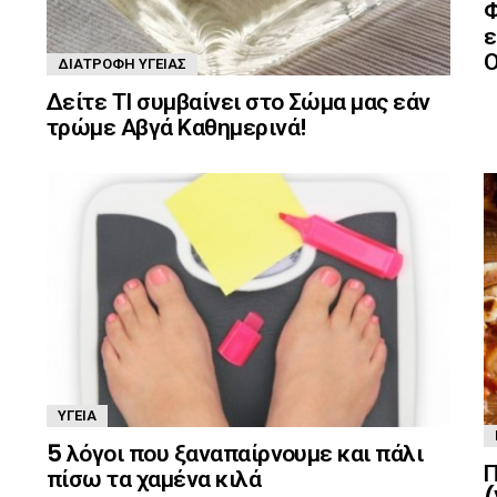
Φ
ε
Ο
ΔΙΑΤΡΟΦΉ ΥΓΕΊΑΣ
Δείτε ΤΙ συμβαίνει στο Σώμα μας εάν
τρώμε Αβγά Καθημερινά!
ΥΓΕΊΑ
5 λόγοι που ξαναπαίρνουμε και πάλι
Π
πίσω τα χαμένα κιλά