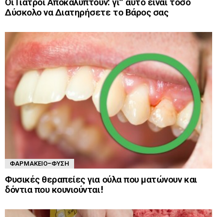
Οι Γιατροί Αποκαλύπτουν: γι” αυτό είναι τόσο
Δύσκολο να Διατηρήσετε το Βάρος σας
ΦΑΡΜΑΚΕΊΟ-ΦΎΣΗ
Φυσικές θεραπείες για ούλα που ματώνουν και
δόντια που κουνιούνται!