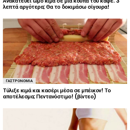
Ανακατεύει ωμό κιμά σε μια κούπα του καφέ. 3
λεπτά αργότερα; Θα το δοκιμάσω σίγουρα!
ΓΑΣΤΡΟΝΟΜΊΑ
Τύλιξε κιμά και κασέρι μέσα σε μπέικον! Το
αποτέλεσμα; Πεντανόστιμο! (βίντεο)