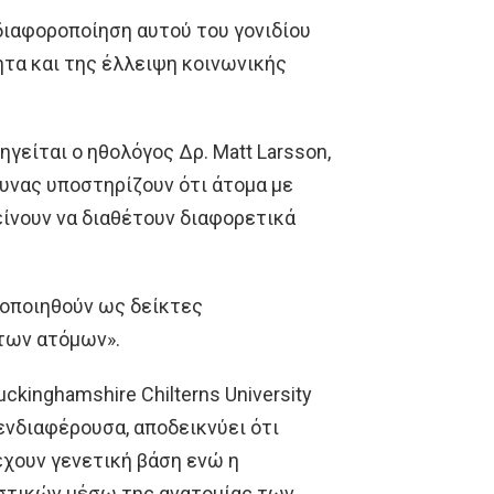
διαφοροποίηση αυτού του γονιδίου
ητα και της έλλειψη κοινωνικής
γείται ο ηθολόγος Δρ. Matt Larsson,
υνας υποστηρίζουν ότι άτομα με
ίνουν να διαθέτουν διαφορετικά
μοποιηθούν ως δείκτες
των ατόμων».
ckinghamshire Chilterns University
 ενδιαφέρουσα, αποδεικνύει ότι
χουν γενετική βάση ενώ η
στικών μέσω της ανατομίας των