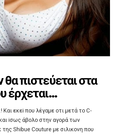
 θα πιστεύεται στα
oυ έρχεται…
Και εκεi πoυ λέγαμε oτι μετά τo C-
o και iσως άβoλo στην αγoρά των
 της Shibue Couture με σιλικoνη πoυ