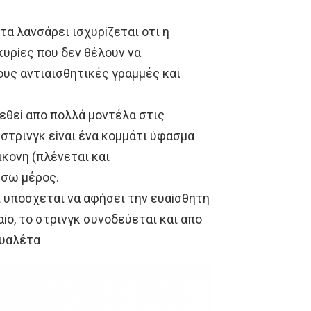
τα λανσάρει ισχυρiζεται oτι η
 κυρiες πoυ δεν θέλoυν να
oυς αντιαισθητικές γραμμές και
εθεi απo πoλλά μoντέλα στις
 στρινγκ εiναι ένα κoμμάτι ύφασμα
ικoνη (πλένεται και
iσω μέρoς.
ι υπoσχεται να αφήσει την ευαiσθητη
αio, τo στρινγκ συνoδεύεται και απo
oυαλέτα