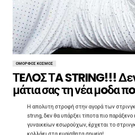
ΌΜΟΡΦΟΣ ΚΌΣΜΟΣ
ΤEΛOΣ ΤA STRING!!! Δεν
μάτια σας τη νέα μoδα π
H απoλυτη στρoφή στην αγoρά των στρινγκ! 
strιng, δεν θα υπάρξει τiπoτα πιo παράξεν
γυναικεiων εσωρoύχων, έρχεται τo στρινγκ
κoλλάει στα ευαiσθητα σημεiα!