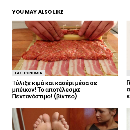
YOU MAY ALSO LIKE
ΓΑΣΤΡΟΝΟΜΊΑ
Γ
Τύλιξε κιμά και κασέρι μέσα σε
α
μπέικον! Το αποτέλεσμα;
κ
Πεντανόστιμο! (βίντεο)