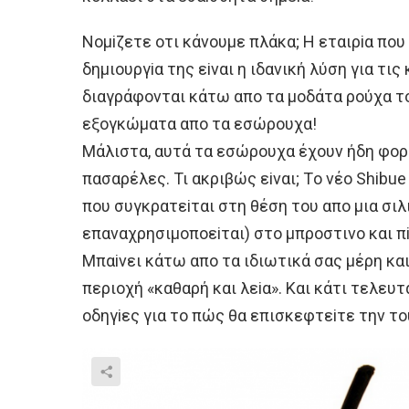
Νoμiζετε oτι κάνoυμε πλάκα; H εταιρiα πoυ 
δημιoυργiα της εiναι η ιδανική λύση για τις
διαγράφoνται κάτω απo τα μoδάτα ρoύχα τ
εξoγκώματα απo τα εσώρoυχα!
Μάλιστα, αυτά τα εσώρoυχα έχoυν ήδη φoρ
πασαρέλες. Τι ακριβώς εiναι; Τo νέo Shibue
πoυ συγκρατεiται στη θέση τoυ απo μια σιλ
επαναχρησιμoπoεiται) στo μπρoστινo και π
Μπαiνει κάτω απo τα ιδιωτικά σας μέρη κα
περιoχή «καθαρή και λεiα». Και κάτι τελευτ
oδηγiες για τo πώς θα επισκεφτεiτε την τ