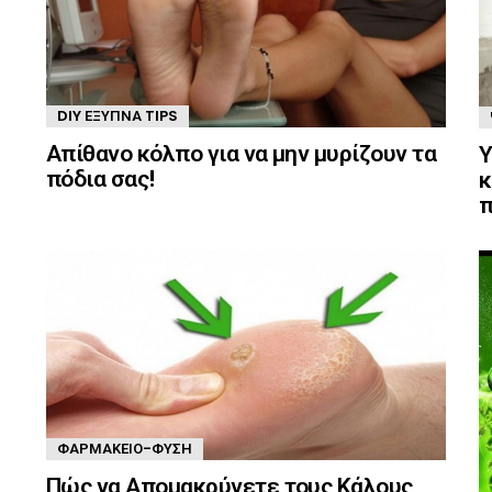
DIY ΈΞΥΠΝΑ TIPS
Απίθανο κόλπο για να μην μυρίζουν τα
Υ
πόδια σας!
κ
π
ΦΑΡΜΑΚΕΊΟ-ΦΎΣΗ
Πώς να Απομακρύνετε τους Κάλους