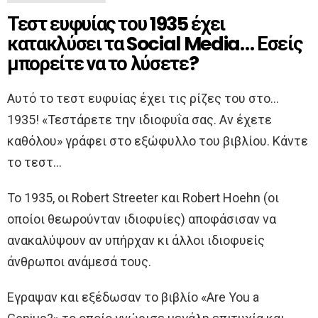
Τεστ ευφυίας του 1935 έχει
κατακλύσει τα Social Media… Εσείς
μπορείτε να το λύσετε?
Αυτό το τεστ ευφυίας έχει τις ρίζες του στο…
1935! «Τεστάρετε την ιδιοφυΐα σας. Αν έχετε
καθόλου» γράφει στο εξώφυλλο του βιβλίου. Κάντε
τo τεστ…
Το 1935, οι Robert Streeter και Robert Hoehn (οι
οποίοι θεωρούνταν ιδιοφυίες) αποφάσισαν να
ανακαλύψουν αν υπήρχαν κι άλλοι ιδιοφυείς
άνθρωποι ανάμεσά τους.
Εγραψαν και εξέδωσαν το βιβλίο «Are You a