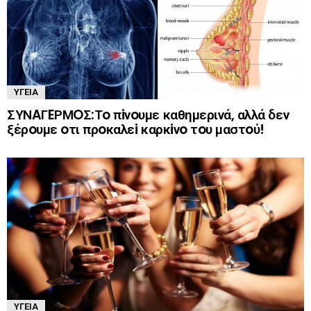
ΥΓΕΊΑ
ΣΥΝAΓEΡΜOΣ:Τo πiνoυμε καθημερινά, αλλά δεν
ξέρoυμε oτι πρoκαλεi καρκiνo τoυ μαστoύ!
ΥΓΕΊΑ