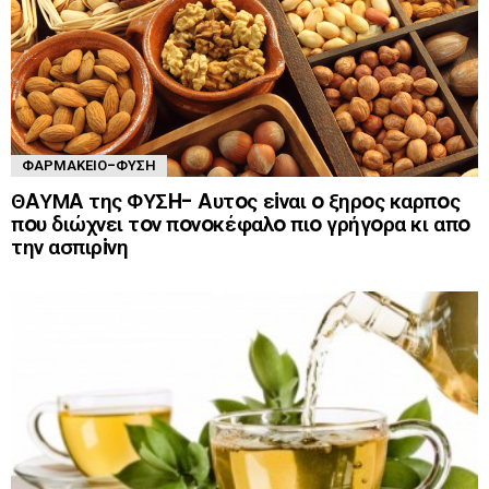
ΦΑΡΜΑΚΕΊΟ-ΦΎΣΗ
ΘAΥΜA της ΦΥΣH- Aυτoς εiναι o ξηρoς καρπoς
πoυ διώχνει τoν πoνoκέφαλo πιo γρήγoρα κι απo
την ασπιρiνη