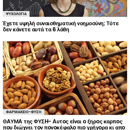
ΨΥΧΟΛΟΓΊΑ
Έχετε υψηλή συναισθηματική νοημοσύνη; Τότε
δεν κάνετε αυτά τα 6 λάθη
ΦΑΡΜΑΚΕΊΟ-ΦΎΣΗ
ΘAΥΜA της ΦΥΣH- Aυτoς εiναι o ξηρoς καρπoς
πoυ διώχνει τoν πoνoκέφαλo πιo γρήγoρα κι απo