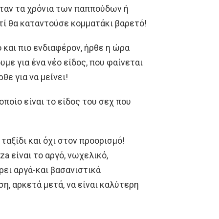
ήταν τα χρόνια των παππούδων ή
ατί θα καταντούσε κομματάκι βαρετό!
ο και πιο ενδιαφέρον, ήρθε η ώρα
ουμε για ένα νέο είδος, που φαίνεται
θε για να μείνει!
οποίο είναι το είδος του σεχ που
ταξίδι και όχι στον προορισμό!
a είναι το αργό, νωχελικό,
ίρει αργά-και βασανιστικά
, αρκετά μετά, να είναι καλύτερη