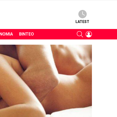
LATEST
SEARCH
LOGIN
ΝΟΜΊΑ
ΒΊΝΤΕΟ