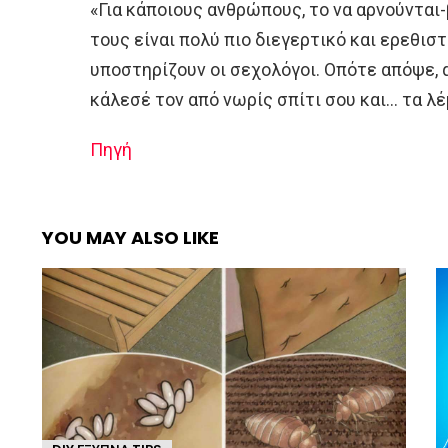
«Για κάποιους ανθρώπους, το να αρνούντα
τους είναι πολύ πιο διεγερτικό και ερεθιστ
υποστηρίζουν οι σεχολόγοι. Οπότε απόψε, ακ
κάλεσέ τον από νωρίς σπίτι σου και… τα λ
Πηγή
YOU MAY ALSO LIKE