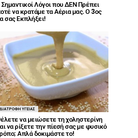
 Σημαντικοί Λόγοι που ΔΕΝ Πρέπει
οτέ να κρατάμε τα Αέρια μας. Ο 3ος
α σας Εκπλήξει!
ΔΙΑΤΡΟΦΉ ΥΓΕΊΑΣ
έλετε να μειώσετε τη χοληστερίνη
αι να ρίξετε την πίεσή σας με φυσικό
ρόπο; Απλά δοκιμάστε το!