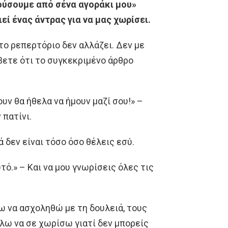
κούσουμε από σένα αγοράκι μου»
εί ένας άντρας για να μας χωρίσει.
το ρεπερτόριο δεν αλλάζει. Δεν με
βετε ότι το συγκεκριμένο άρθρο
ουν θα ήθελα να ήμουν μαζί σου!» –
 πατίνι.
ά δεν είναι τόσο όσο θέλεις εσύ.
υτό.» – Και να μου γνωρίσεις όλες τις
λω να ασχοληθώ με τη δουλειά, τους
έλω να σε χωρίσω γιατί δεν μπορείς