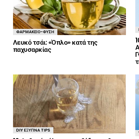
ΦΑΡΜΑΚΕΊΟ-ΦΎΣΗ
1
Λευκό τσάι: «Όπλο» κατά της
Α
παχυσαρκίας
Γ
τ
DIY ΈΞΥΠΝΑ TIPS