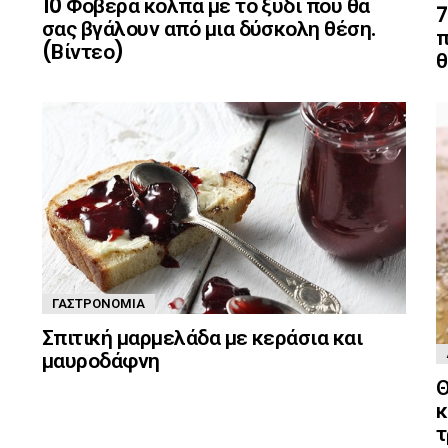
10 Φοβερά κόλπα με το ξύδι που θα
7
σας βγάλουν από μια δύσκολη θέση.
π
(Βίντεο)
θ
ΓΑΣΤΡΟΝΟΜΊΑ
Σπιτική μαρμελάδα με κεράσια και
μαυροδάφνη
Θ
κ
τ