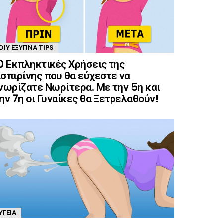
DIY ΈΞΥΠΝΑ TIPS
0 Εκπληκτικές Χρήσεις της
σπιρίνης που θα εύχεστε να
νωρίζατε Νωρίτερα. Με την 5η και
ην 7η οι Γυναίκες θα Ξετρελαθούν!
ΥΓΕΊΑ