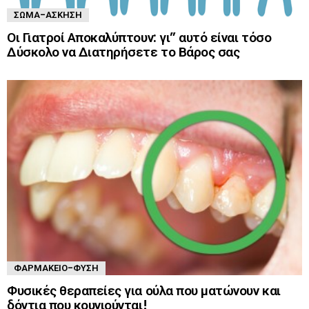
ΣΏΜΑ-ΆΣΚΗΣΗ
Οι Γιατροί Αποκαλύπτουν: γι” αυτό είναι τόσο
Δύσκολο να Διατηρήσετε το Βάρος σας
ΦΑΡΜΑΚΕΊΟ-ΦΎΣΗ
Φυσικές θεραπείες για ούλα που ματώνουν και
δόντια που κουνιούνται!