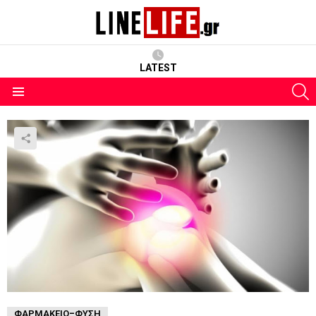
LATEST
S
Menu
ΦΑΡΜΑΚΕΊΟ-ΦΎΣΗ