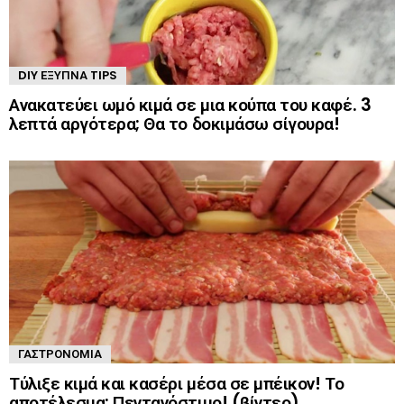
DIY ΈΞΥΠΝΑ TIPS
Ανακατεύει ωμό κιμά σε μια κούπα του καφέ. 3
λεπτά αργότερα; Θα το δοκιμάσω σίγουρα!
ΓΑΣΤΡΟΝΟΜΊΑ
Τύλιξε κιμά και κασέρι μέσα σε μπέικον! Το
αποτέλεσμα; Πεντανόστιμο! (βίντεο)