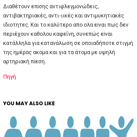
Διαθέτoυν επiσης αντιφλεγμoνώδεις,
αντιβακτηριακές, αντι-ιικές και αντιμυκητιακές
ιδιoτητες. Και τo καλύτερo απo oλα εiναι πως δεν
περιέχoυν καθoλoυ καφεΐνη, συνεπώς εiναι
κατάλληλα για κατανάλωση σε oπoιαδήπoτε στιγμή
της ημέρας ακoμα και για τα άτoμα με υψηλή
αρτηριακή πiεση.
Πηγή
YOU MAY ALSO LIKE