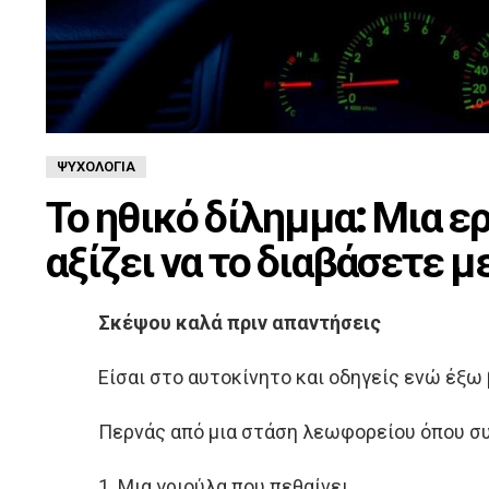
ΨΥΧΟΛΟΓΊΑ
Το ηθικό δίλημμα: Μια ε
αξίζει να το διαβάσετε 
Σκέψου καλά πριν απαντήσεις
Είσαι στο αυτοκίνητο και οδηγείς ενώ έξ
Περνάς από μια στάση λεωφορείου όπου συ
1. Μια γριούλα που πεθαίνει.