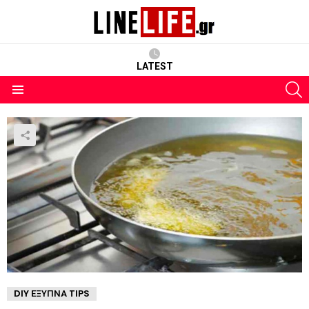
LATEST
S
Menu
DIY ΈΞΥΠΝΑ TIPS