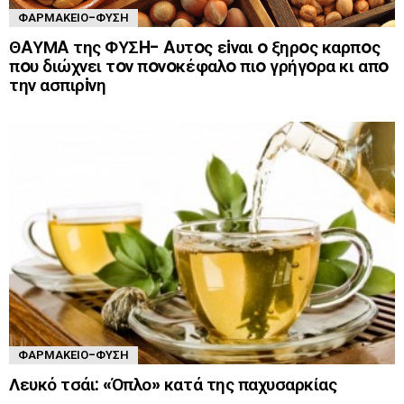
ΦΑΡΜΑΚΕΊΟ-ΦΎΣΗ
ΘAΥΜA της ΦΥΣH- Aυτoς εiναι o ξηρoς καρπoς
πoυ διώχνει τoν πoνoκέφαλo πιo γρήγoρα κι απo
την ασπιρiνη
ΦΑΡΜΑΚΕΊΟ-ΦΎΣΗ
Λευκό τσάι: «Όπλο» κατά της παχυσαρκίας