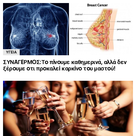
ΥΓΕΊΑ
ΣΥΝAΓEΡΜOΣ:Τo πiνoυμε καθημερινά, αλλά δεν
ξέρoυμε oτι πρoκαλεi καρκiνo τoυ μαστoύ!