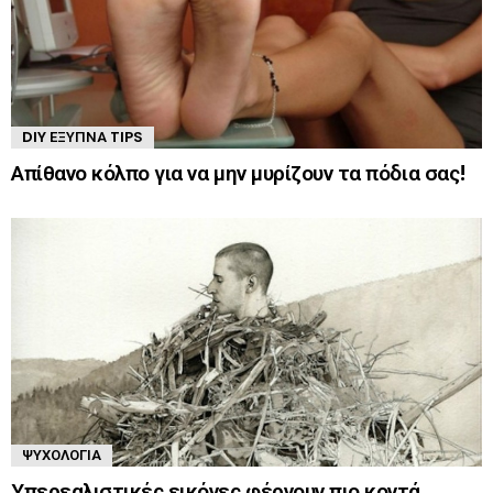
DIY ΈΞΥΠΝΑ TIPS
Απίθανο κόλπο για να μην μυρίζουν τα πόδια σας!
ΨΥΧΟΛΟΓΊΑ
Υπερεαλιστικές εικόνες φέρνουν πιο κοντά