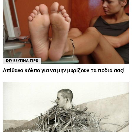
DIY ΈΞΥΠΝΑ TIPS
Απίθανο κόλπο για να μην μυρίζουν τα πόδια σας!