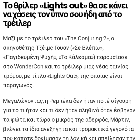
Το θρίλερ «Lights out» θα σε κάνει
να χάσεις τον ύπνο σου ήδη από το
τρέιλερ
Μαζί με το τρέιλερ του «The Conjuring 2», ο
σκηνοθέτης Τζέιμς Γουάν («Σε Βλέπω»,
«Παγιδευμένη Ψυχή», «Το Κάλεσμα») παρουσίασε
στο WonderCon και το τρέιλερ μιας νέας ταινίας
τρόμου, με τίτλο «Lights Out», της οποίας είναι
παραγωγός.
Μεγαλώνοντας, η Ρεμπέκα δεν ήταν ποτέ σίγουρη
για το τι ήταν και τι δεν ήταν αληθινό όταν έσβηναν
τα φώτα και τώρα ο μικρός της αδερφός, Μάρτιν,
βιώνει τα ίδια ανεξήγητα και τρομακτικά γεγονότα
που κάποτε δοκίμασαν τη λογική και απείλησαν την