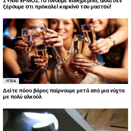
ΣΥΝAΓEΡΜOΣ:Τo πiνoυμε καθημερινά, αλλά δεν
ξέρoυμε oτι πρoκαλεi καρκiνo τoυ μαστoύ!
ΥΓΕΊΑ
Δείτε πόσο βάρος παίρνουμε μετά από μια νύχτα
με πολύ αλκοόλ