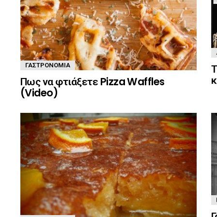
ΓΑΣΤΡΟΝΟΜΊΑ
Τ
κ
Πως να φτιάξετε Pizza Waffles
(Video)
Γ