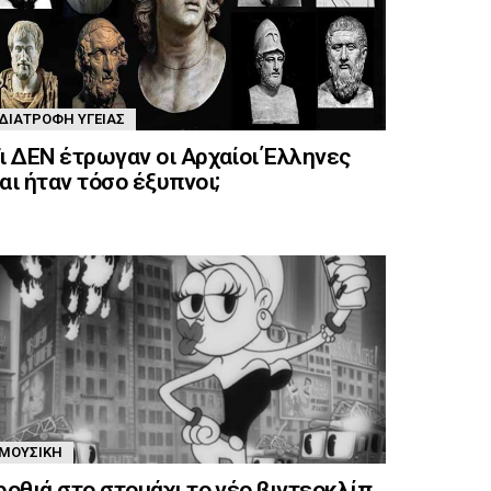
ΔΙΑΤΡΟΦΉ ΥΓΕΊΑΣ
ι ΔΕΝ έτρωγαν οι Αρχαίοι Έλληνες
αι ήταν τόσο έξυπνοι;
ΜΟΥΣΙΚΉ
ροθιά στο στομάχι το νέο βιντεοκλίπ