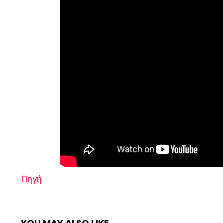
Πηγή
YOU MAY ALSO LIKE