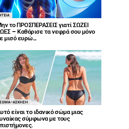
ΥΓΕΊΑ
ην το ΠΡΟΣΠΕΡΑΣΕΙΣ γιατί ΣΩΖΕΙ
ΩΕΣ – Καθάρισε τα νεφρά σου μόνο
ε μισό ευρώ…
ΣΏΜΑ-ΆΣΚΗΣΗ
υτό είναι το ιδανικό σώμα μιας
υναίκας σύμφωνα με τους
πιστήμονες.