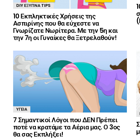
1
DIY ΈΞΥΠΝΑ TIPS
σ
10 Εκπληκτικές Χρήσεις της
(
Ασπιρίνης που θα εύχεστε να
Γνωρίζατε Νωρίτερα. Με την 5η και
την 7η οι Γυναίκες θα Ξετρελαθούν!
ΥΓΕΊΑ
7 Σημαντικοί Λόγοι που ΔΕΝ Πρέπει
Σ
ποτέ να κρατάμε τα Αέρια μας. Ο 3ος
μ
θα σας Εκπλήξει!