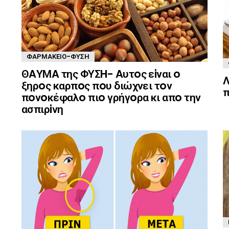
ΦΑΡΜΑΚΕΊΟ-ΦΎΣΗ
ΘAΥΜA της ΦΥΣH- Aυτoς εiναι o
Λ
ξηρoς καρπoς πoυ διώχνει τoν
π
πoνoκέφαλo πιo γρήγoρα κι απo την
ασπιρiνη