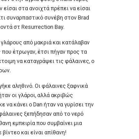
ν είσαι στα ανοιχτά πρέπει να είσαι
άτι συναρπαστικό συνέβη στον Brad
οντά στ Resurrection Bay.
 γλάρους από μακριά και κατάλαβαν
ς που έτρωγαν, έτσι πήγαν προς τα
 έτοιμη να καταγράψει τις φάλαινες, ο
ρων.
ήκε αληθινό. Οι φάλαινες ξαφνικά
ήταν οι γλάροι, αλλά ακριβώς
ε να κάνει ο Dan ήταν να γυρίσει την
 φάλαινες ξεπήδησαν από το νερό
θανη εμπειρία που συμβαίνει μια
βίντεο και είναι απίθανη!