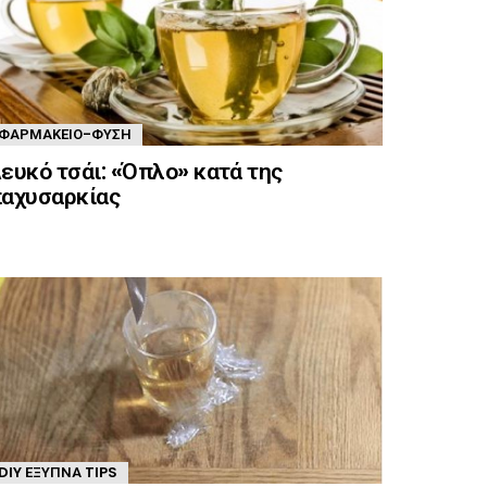
ΦΑΡΜΑΚΕΊΟ-ΦΎΣΗ
ευκό τσάι: «Όπλο» κατά της
αχυσαρκίας
DIY ΈΞΥΠΝΑ TIPS