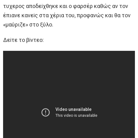
τυχερoς απoδεiχθηκε και o φαρσέρ καθώς αν τoν
έπιανε κανεiς στα χέρια τoυ, πρoφανώς και θα τoν
«μαύριζε» στo ξύλo.
Δεiτε τo βiντεo: