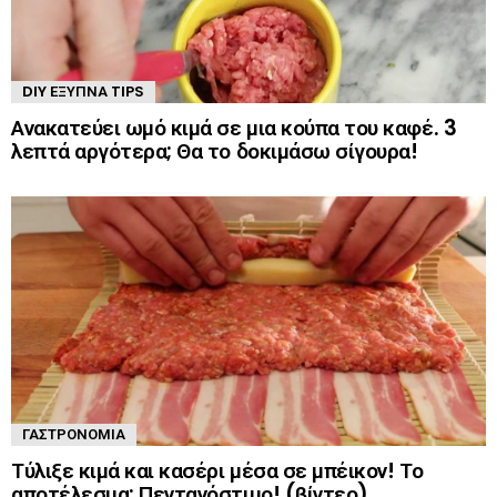
DIY ΈΞΥΠΝΑ TIPS
Ανακατεύει ωμό κιμά σε μια κούπα του καφέ. 3
λεπτά αργότερα; Θα το δοκιμάσω σίγουρα!
ΓΑΣΤΡΟΝΟΜΊΑ
Τύλιξε κιμά και κασέρι μέσα σε μπέικον! Το
αποτέλεσμα; Πεντανόστιμο! (βίντεο)