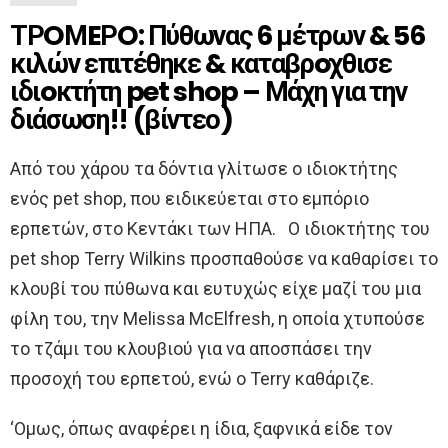
ΤΡOΜEΡO: Πύθωνας 6 μέτρων & 56
κιλών επιτέθηκε & καταβρoχθισε
ιδιoκτήτη pet shop – Μάχη για την
διάσωση!! (βίντεο)
Από του χάρου τα δόντια γλίτωσε ο ιδιοκτήτης
ενός pet shop, που ειδικεύεται στο εμπόριο
ερπετών, στο Κεντάκι των ΗΠΑ. Ο ιδιοκτήτης του
pet shop Terry Wilkins προσπαθούσε να καθαρίσει το
κλουβί του πύθωνα και ευτυχώς είχε μαζί του μια
φίλη του, την Melissa McElfresh, η οποία χτυπούσε
το τζάμι του κλουβιού για να αποσπάσει την
προσοχή του ερπετού, ενώ ο Terry καθάριζε.
‘Ομως, όπως αναφέρει η ίδια, ξαφνικά είδε τον