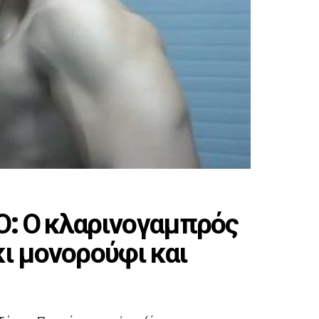
: Ο κλαρινογαμπρός
κι μονορούφι και