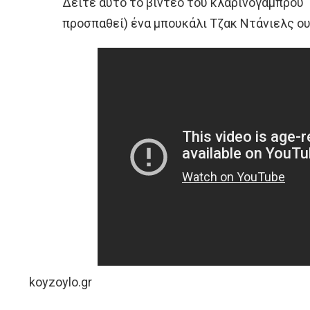
Δείτε αυτό το βίντεο του κλαρινογαμπρού 
προσπαθεί) ένα μπουκάλι Τζακ Ντάνιελς ου
koyzoylo.gr