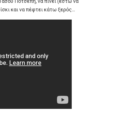
Τάσου Ποτσέπη, να πίνει (έστω να
ίσκι και να πέφτει κάτω ξερός…