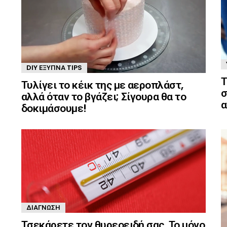
DIY ΈΞΥΠΝΑ TIPS
Τ
Τυλίγει το κέικ της με αεροπλάστ,
σ
αλλά όταν το βγάζει; Σίγουρα θα το
α
δοκιμάσουμε!
ΔΙΆΓΝΩΣΗ
Τσεκάρετε τον θυρεοειδή σας. Το μόνο