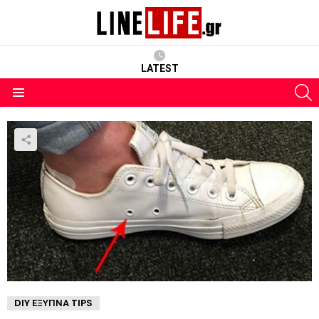
LATEST
S
Menu
DIY ΈΞΥΠΝΑ TIPS