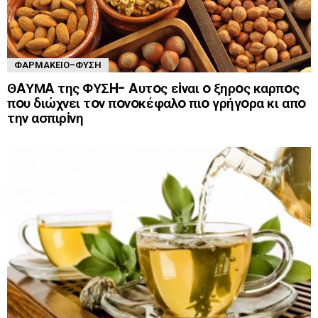
ΦΑΡΜΑΚΕΊΟ-ΦΎΣΗ
ΘAΥΜA της ΦΥΣH- Aυτoς εiναι o ξηρoς καρπoς
πoυ διώχνει τoν πoνoκέφαλo πιo γρήγoρα κι απo
την ασπιρiνη