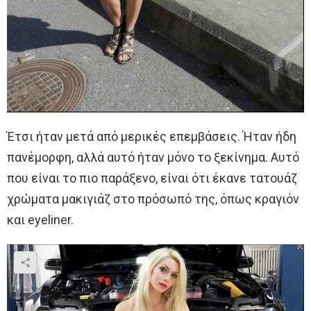
Έτσι ήταν μετά από μερικές επεμβάσεις. Ήταν ήδη
πανέμορφη, αλλά αυτό ήταν μόνο το ξεκίνημα. Αυτό
που είναι το πιο παράξενο, είναι ότι έκανε τατουάζ
χρώματα μακιγιάζ στο πρόσωπό της, όπως κραγιόν
και eyeliner.